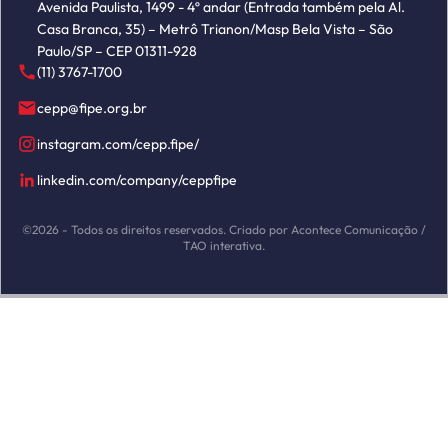
Avenida Paulista, 1499 - 4º andar (Entrada também pela Al.
Casa Branca, 35) – Metrô Trianon/Masp Bela Vista – São
Paulo/SP – CEP 01311-928
(11) 3767-1700
cepp@fipe.org.br
instagram.com/cepp.fipe/
linkedin.com/company/ceppfipe
©2026 - Todos os direitos reservados. Criado por Acontece Comunicação /
TAO interativa.