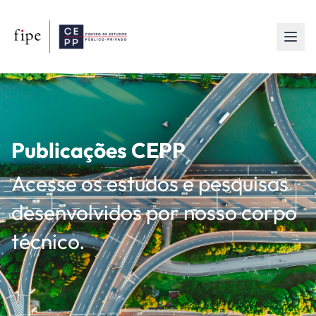
Publicações CEPP
Acesse os estudos e pesquisas
desenvolvidos por nosso corpo
técnico.