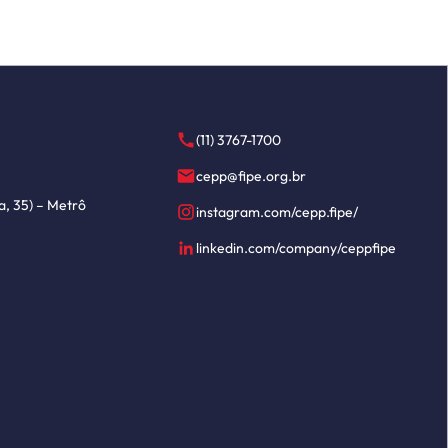
(11) 3767-1700
cepp@fipe.org.br
a, 35) – Metrô
instagram.com/cepp.fipe/
linkedin.com/company/ceppfipe