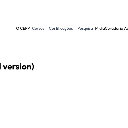
O CEPP
Cursos
Certificações
Pesquisa
Mídia
Curadoria A
 version)