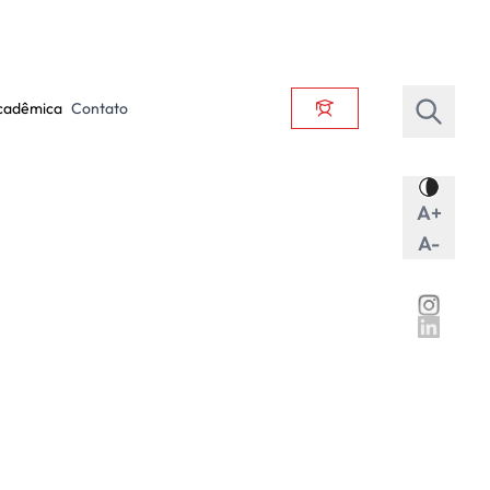
cadêmica
Contato
A+
A-