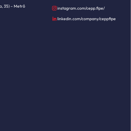
a, 35) – Metrô
instagram.com/cepp.fipe/
linkedin.com/company/ceppfipe