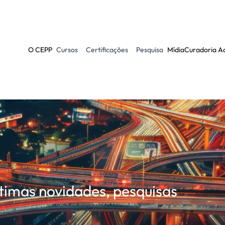
O CEPP
Cursos
Certificações
Pesquisa
Mídia
Curadoria A
ltimas novidades, pesquisas