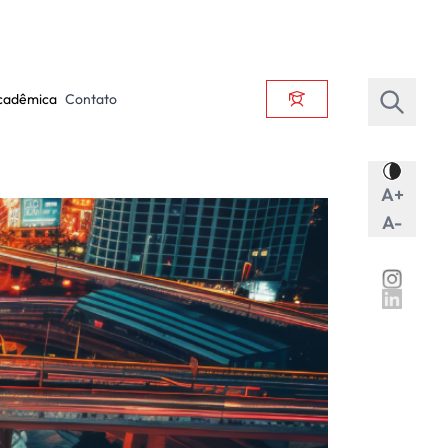
cadêmica
Contato
A+
A-