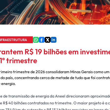
NFRAESTRUTURA
rantem R$ 19 bilhões em investim
1º trimestre
 primeiro trimestre de 2026 consolidaram Minas Gerais como um 
 do país, concentrando cerca de metade de tudo que foi contra
 energia.
ame de transmissão de energia da Aneel direcionaram aproxima
de R$ 40 bilhões contratados no trimestre. O maior projeto é a
m 734,9 km de extensão e R$ 13,1 bilhões previstos ao longo de