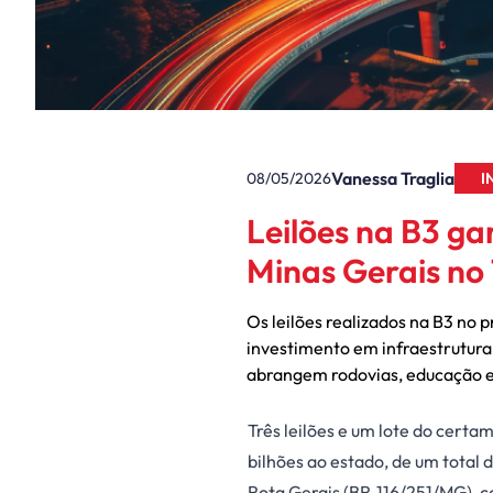
Vanessa Traglia
08/05/2026
I
Leilões na B3 ga
Minas Gerais no 
Os leilões realizados na B3 no
investimento em infraestrutura
abrangem rodovias, educação e
Três leilões e um lote do cert
bilhões ao estado, de um total 
Rota Gerais (BR-116/251/MG), co