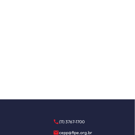
(11) 3767-1700
cepp@fipe.org.br