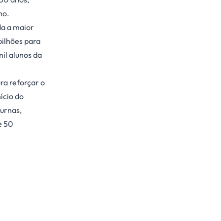
ho.
da a maior
bilhões para
il alunos da
ra reforçar o
ício do
Furnas,
e 50