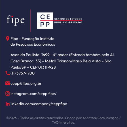
Fipe - Fundação Instituto
de Pesquisas Econômicas
Avenida Paulista, 1499 - 4º andar (Entrada também pela Al.
Casa Branca, 35) – Metrô Trianon/Masp Bela Vista – São
Paulo/SP – CEP 01311-928
(11) 3767-1700
cepp@fipe.org.br
instagram.com/cepp.fipe/
linkedin.com/company/ceppfipe
©2026 - Todos os direitos reservados. Criado por Acontece Comunicação /
TAO interativa.