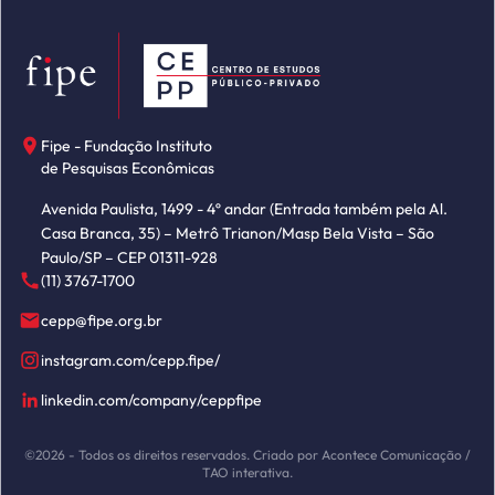
Fipe - Fundação Instituto
de Pesquisas Econômicas
Avenida Paulista, 1499 - 4º andar (Entrada também pela Al.
Casa Branca, 35) – Metrô Trianon/Masp Bela Vista – São
Paulo/SP – CEP 01311-928
(11) 3767-1700
cepp@fipe.org.br
instagram.com/cepp.fipe/
linkedin.com/company/ceppfipe
©2026 - Todos os direitos reservados. Criado por Acontece Comunicação /
TAO interativa.