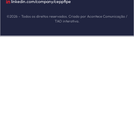
linkedin.com/company/ceppfipe
©2026 - Todos os direitos reservados. Criado por Acontece Comunicação /
TAO interativa.