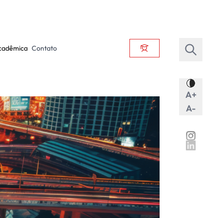
cadêmica
Contato
A+
A-