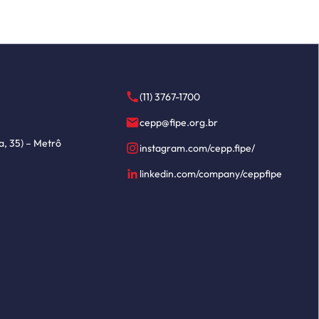
(11) 3767-1700
cepp@fipe.org.br
a, 35) – Metrô
instagram.com/cepp.fipe/
linkedin.com/company/ceppfipe