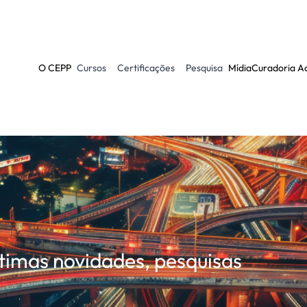
O CEPP
Cursos
Certificações
Pesquisa
Mídia
Curadoria A
ltimas novidades, pesquisas