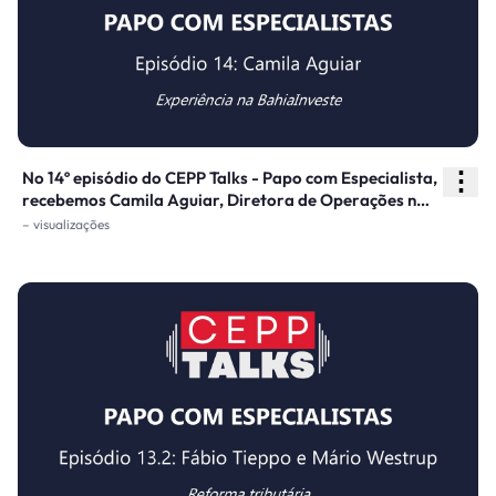
iniciativas como o Connected Smart Cities.
⋮
No 14º episódio do CEPP Talks - Papo com Especialista,
recebemos Camila Aguiar, Diretora de Operações na
BahiaInveste, empresa vinculada ao Governo do
– visualizações
Estado da Bahia. Conversamos sobre a trajetória da
Bahia na estruturação de concessões e PPPs, os
desafios enfrentados e os aprendizados acumulados
ao longo do caminho.