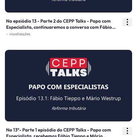
⋮
No epsiódio 13 - Parte 2 do CEPP Talks - Papo com
Especialista, continuaremos a conversa com Fábio
Tieppo e Mário Westrup, consultores na Tendências
– visualizações
Consultoria, sobre a Reforma Tributária e seus efeitos
em nosso cotidiano e em projetos de estruturação de
PPPs e concessões.
⋮
No 13°- Parte 1 episódio do CEPP Talks - Papo com
Especialista, recebemos Fábio Tieppo e Mário