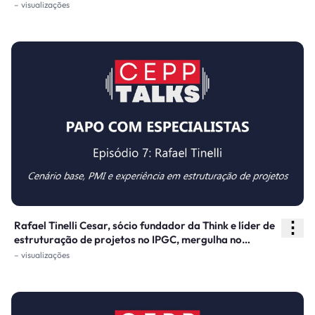
montagem de equipes em modelagem econômico-
– visualizações
financeira de concessões e PPPs.
⋮
Rafael Tinelli Cesar, sócio fundador da Think e líder de
estruturação de projetos no IPGC, mergulha no
universo dos PMIs (Procedimentos de Manifestação de
– visualizações
Interesse) e os desafios na estruturação de projetos de
concessões e PPPs.