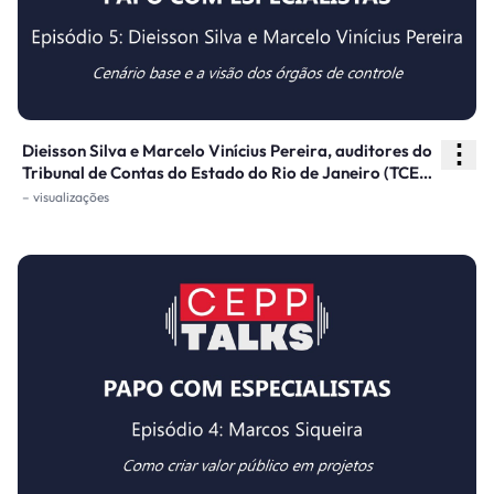
⋮
Dieisson Silva e Marcelo Vinícius Pereira, auditores do
Tribunal de Contas do Estado do Rio de Janeiro (TCE-
RJ), discutem o Cenário Base e a visão dos órgãos de
– visualizações
controle sobre esse instrumento essencial na
estruturação e fiscalização de projetos de concessão e
PPPs.