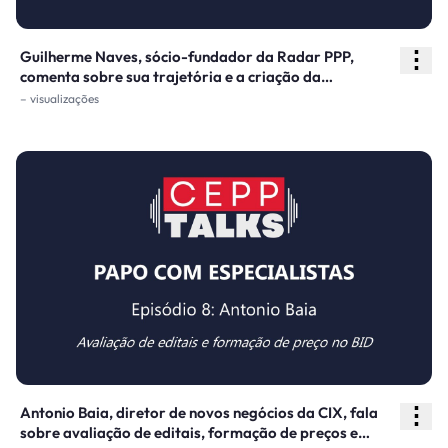
⋮
Guilherme Naves, sócio-fundador da Radar PPP,
comenta sobre sua trajetória e a criação da
plataforma, e traz sua visão acerca dos avanços e
– visualizações
desafios das Parcerias Público-Privadas no Brasil
⋮
Antonio Baia, diretor de novos negócios da CIX, fala
sobre avaliação de editais, formação de preços e