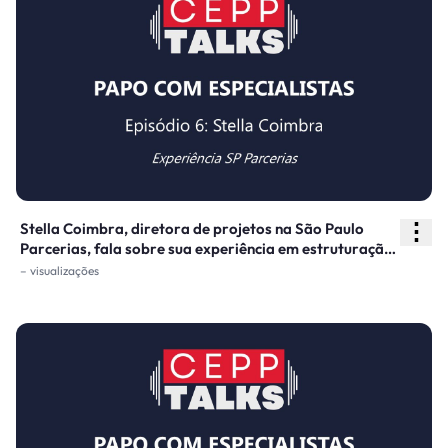
⋮
Stella Coimbra, diretora de projetos na São Paulo
Parcerias, fala sobre sua experiência em estruturação
de projetos de concessões e PPPs e a carteira de
– visualizações
projetos da SP Parcerias.