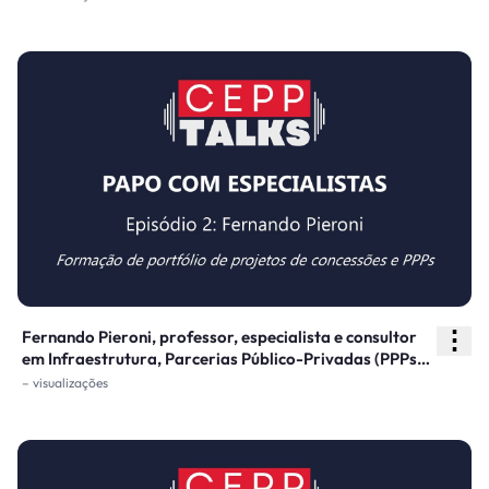
partir de sua experiência com projetos em Recife.
⋮
Fernando Pieroni, professor, especialista e consultor
em Infraestrutura, Parcerias Público-Privadas (PPPs)
e Sustentabilidade, discute sobre a estruturação de
– visualizações
projetos de concessões e PPPs, sua experiência no
setor e formação de portfólio de projetos.