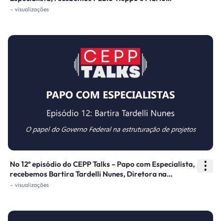
Westrup, consultores na Tendências Consultoria, para
– visualizações
discutirmos sobre a Reforma Tributária e seus efeitos
em nosso cotidiano e em projetos de estruturação de
PPPs e concessões.
⋮
No 12º episódio do CEPP Talks – Papo com Especialista,
recebemos Bartira Tardelli Nunes, Diretora na
Secretaria do PPI – Casa Civil da Presidência. O
– visualizações
episódio discute o papel do governo federal na
estruturação de projetos e o apoio necessário aos
entes subnacionais que ainda não possuem corpo