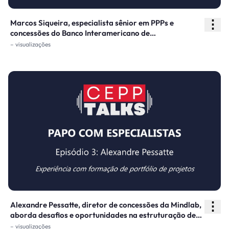
⋮
Marcos Siqueira, especialista sênior em PPPs e
concessões do Banco Interamericano de
Desenvolvimento (BID), fala sobre criação de valor
– visualizações
público em projetos e compartilha experiências com
concessões e PPPs na América Latina.
⋮
Alexandre Pessatte, diretor de concessões da Mindlab,
aborda desafios e oportunidades na estruturação de
portfólios e experiências com PPPs no setor público a
– visualizações