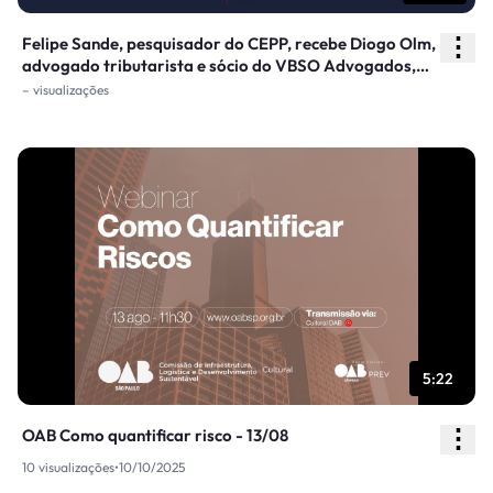
⋮
Felipe Sande, pesquisador do CEPP, recebe Diogo Olm,
advogado tributarista e sócio do VBSO Advogados,
para uma conversa sobre os principais
– visualizações
desdobramentos da reforma tributária e seus
impactos nos contratos de concessões e PPPs.
5:22
⋮
OAB Como quantificar risco - 13/08
10 visualizações
•
10/10/2025