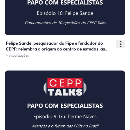
⋮
Felipe Sande, pesquisador da Fipe e fundador do
CEPP, relembra a origem do centro de estudos, as
ideias que impulsionaram sua criação e os
– visualizações
aprendizados acumulados nessa jornada. No papel de
entrevistadoras, as também pesquisadoras Fernanda
Nicolela e Thaís Azevedo.