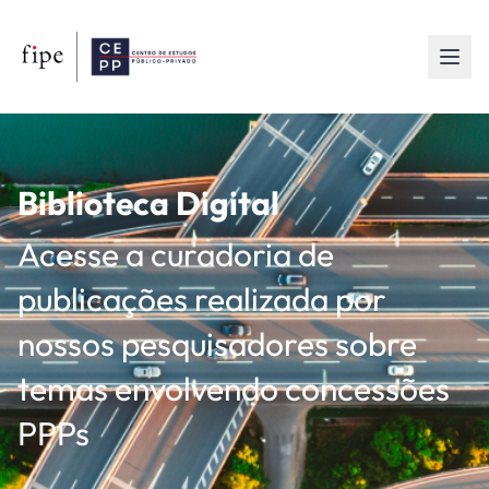
Biblioteca Digital
Acesse a curadoria de
publicações realizada por
nossos pesquisadores sobre
temas envolvendo concessões
PPPs